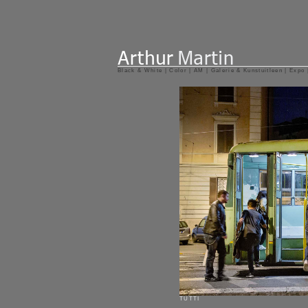
Black & White
|
Color
|
AM
|
Galerie & Kunstuitleen
|
Expo
TUTTI